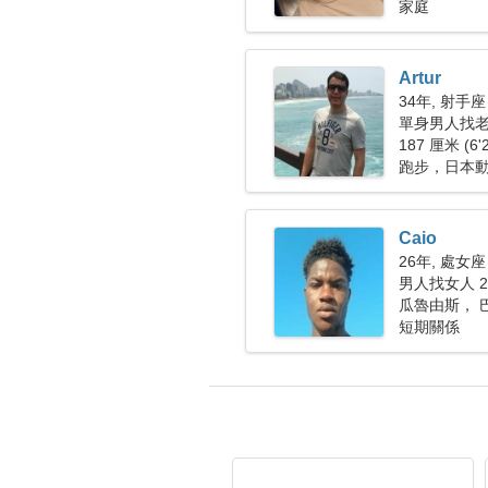
家庭
Artur
34年, 射手座
單身男人找
187 厘米 (6'
跑步，日本
Caio
26年, 處女座
男人找女人 22
瓜魯由斯， 
短期關係