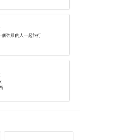
座
一個強壯的人一起旅行
座
友
西