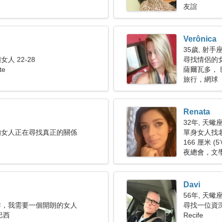
友誼
Verônica
35歲, 射手
人 22-28
尋找情侶的
te
薩爾瓦多， 
旅行，網球
Renata
32年, 天蠍
的女人正在尋找真正的關係
單身女人找
166 厘米 (5'
夜總會，文
Davi
56年, 天蠍
作，我需要一個開朗的女人
尋找一位資深
巴西
Recife