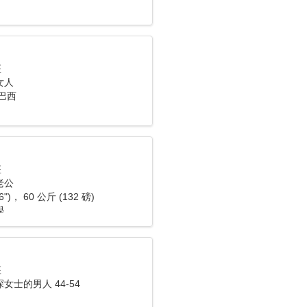
座
女人
巴西
座
老公
6")， 60 公斤 (132 磅)
學
座
女士的男人 44-54