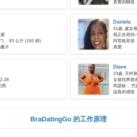
真實的關係
Daniela
41歲, 處女
老婆
我正在尋找
2")， 83 公斤 (182 磅)
阿雷格里港
動畫片
真愛
Diane
23歲, 天秤
-28
女孩找男朋
巴西
馬瑟歐， 巴
認真的感情
BraDatingGo 的工作原理