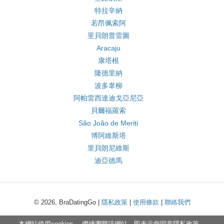
特拉辛納
若昂佩索阿
里貝朗普雷圖
Aracaju
康塔根
隆德里納
波多韋柳
阿帕雷西達迪戈亞尼亞
貝爾福羅索
São João de Meriti
博阿維斯塔
里貝朗尼維斯
迪亞德馬
© 2026, BraDatingGo |
隱私政策
|
使用條款
|
聯絡我們
本網站使用cookies。 繼續瀏覽該網站，即表示您同意
隱私政策
。