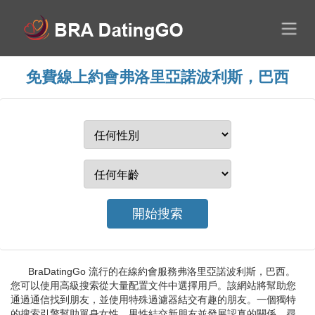
免費線上約會弗洛里亞諾波利斯，巴西
BraDatingGo 流行的在線約會服務弗洛里亞諾波利斯，巴西。
您可以使用高級搜索從大量配置文件中選擇用戶。該網站將幫助您
通過通信找到朋友，並使用特殊過濾器結交有趣的朋友。一個獨特
的搜索引擎幫助單身女性、男性結交新朋友並發展認真的關係。尋