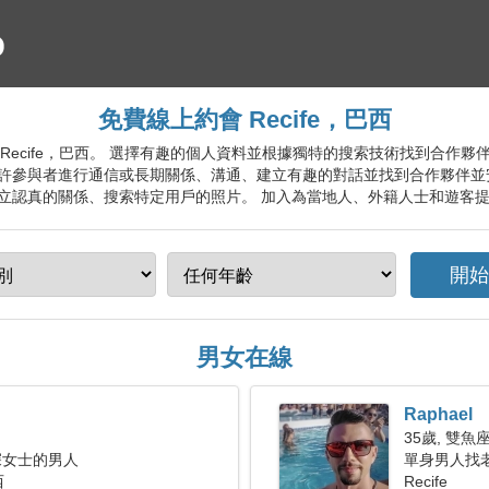
免費線上約會 Recife，巴西
約會服務 Recife，巴西。 選擇有趣的個人資料並根據獨特的搜索技術找到合
許參與者進行通信或長期關係、溝通、建立有趣的對話並找到合作夥伴並
認真的關係、搜索特定用戶的照片。 加入為當地人、外籍人士和遊客提供的免
男女在線
Raphael
35歲, 雙魚
深女士的男人
單身男人找
西
Recife