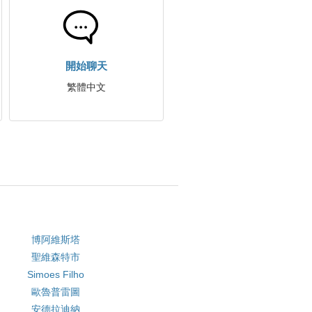
開始聊天
繁體中文
博阿維斯塔
聖維森特市
Simoes Filho
歐魯普雷圖
安德拉迪納