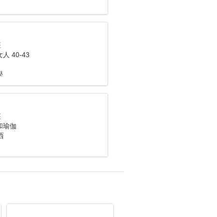
座
 40-43
學
座
和瑜伽
西