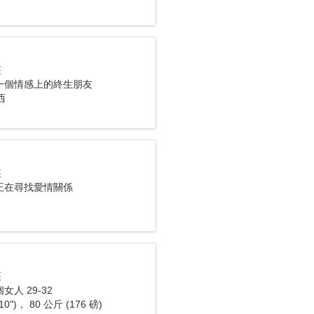
座
一個情感上的終生朋友
西
座
正在尋找愛情關係
座
人 29-32
10")， 80 公斤 (176 磅)