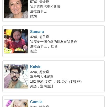
57歲, 天蠍座
我更喜歡汽車和會議
皮拉西卡巴
婚姻
Samara
42歲, 射手座
我需要一個心愛的朋友在我身邊
皮拉西卡巴， 巴西
友誼
Kelvin
32年, 處女座
單身男人找老婆
182 厘米 (6'0")， 81 公斤 (178 磅)
外語，室內設計
Camila