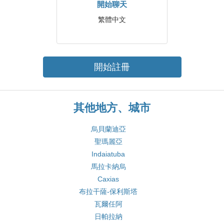
開始聊天
繁體中文
開始註冊
其他地方、城市
烏貝蘭迪亞
聖瑪麗亞
Indaiatuba
馬拉卡納烏
Caxias
布拉干薩-保利斯塔
瓦爾任阿
日帕拉納