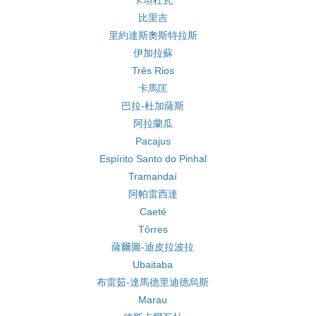
卡坦杜瓦
比里吉
里約達斯奧斯特拉斯
伊加拉蘇
Três Rios
卡馬匡
巴拉-杜加薩斯
阿拉蘭瓜
Pacajus
Espírito Santo do Pinhal
Tramandaí
阿帕雷西達
Caeté
Tôrres
薩爾圖-迪皮拉波拉
Ubaitaba
布雷茹-達馬德里迪德烏斯
Marau