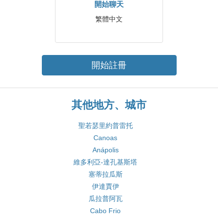
開始聊天
繁體中文
開始註冊
其他地方、城市
聖若瑟里約普雷托
Canoas
Anápolis
維多利亞-達孔基斯塔
塞蒂拉瓜斯
伊達賈伊
瓜拉普阿瓦
Cabo Frio