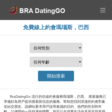
免費線上約會瑪瑙斯，巴西
BraDatingGo 流行的在線約會服務瑪瑙斯，巴西。 搜索服務已
準備好為用戶提供搜索新信息的服務。幫助您找到浪漫的約會對象
並結交朋友。該網站要求用戶說明會議的目的、他們的性別和年
齡，以便開始一段舒適的聯繫。您可以在現實生活中見面並與新朋