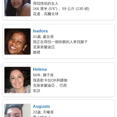
尋找情侶的女人
166 厘米 (5'6")， 59 公斤 (130 磅)
花邊，高爾夫球
Isadora
41歲, 處女座
我正在尋找一個快樂的人來找樂子
克萊韋蘭迪亞
婚禮
Helena
56年, 獅子座
我喜歡卡拉OK和購物
克萊韋蘭迪亞， 巴西
友誼
Augusto
22歲, 天蠍座