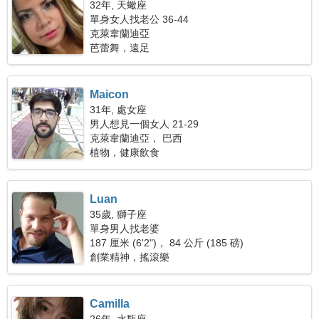
32年, 天蠍座
單身女人找老公 36-44
克萊韋蘭迪亞
芭蕾舞，遠足
Maicon
31年, 處女座
男人想見一個女人 21-29
克萊韋蘭迪亞， 巴西
植物，健康飲食
Luan
35歲, 獅子座
單身男人找老婆
187 厘米 (6'2")， 84 公斤 (185 磅)
創業精神，搖滾樂
Camilla