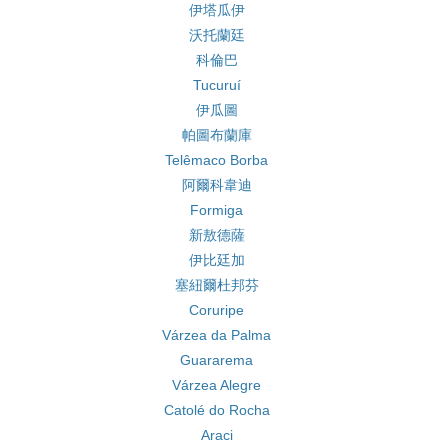
伊塔瓜伊
沃托蘭廷
科倫巴
Tucuruí
伊瓜圖
帕圖布蘭庫
Telêmaco Borba
阿爾科韋迪
Formiga
新敖德薩
伊比廷加
塞紐爾杜邦芬
Coruripe
Várzea da Palma
Guararema
Várzea Alegre
Catolé do Rocha
Araci