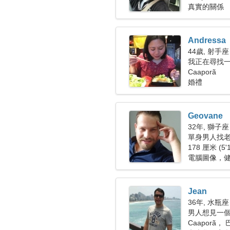
真實的關係
Andressa
44歲, 射手座
我正在尋找
Caaporã
婚禮
Geovane
32年, 獅子座
單身男人找
178 厘米 (5'
電腦圖像，
Jean
36年, 水瓶座
男人想見一個女
Caaporã，