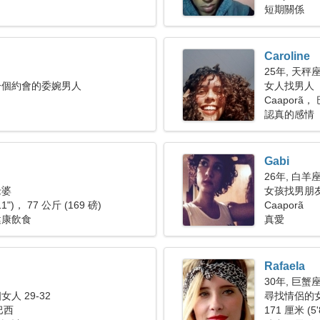
短期關係
Caroline
25年, 天秤
一個約會的委婉男人
女人找男人
Caaporã，
認真的感情
Gabi
26年, 白羊
老婆
女孩找男朋
11")， 77 公斤 (169 磅)
Caaporã
健康飲食
真愛
Rafaela
30年, 巨蟹
人 29-32
尋找情侶的
 巴西
171 厘米 (5'