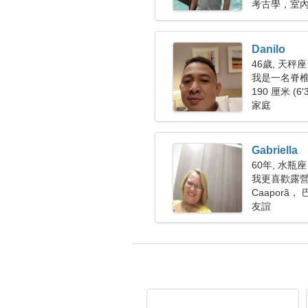
考古學，室
Danilo
46歲, 天秤座
我是一名脊
人
190 厘米 (6'
家庭
Gabriella
60年, 水瓶座
我更喜歡露
Caaporã，
友誼