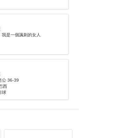
座
，我是一個諷刺的女人
座
 36-39
 巴西
排球