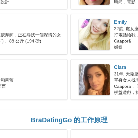
內設計
時尚，電影
Emily
22歲, 處女
椎按摩師，正在尋找一個深情的女
打電話給我
3")， 88 公斤 (194 磅)
Caaporã
婚姻
Clara
31年, 天蠍
營和芭蕾
單身女人找老公
 巴西
Caaporã，
棋盤遊戲，
BraDatingGo 的工作原理