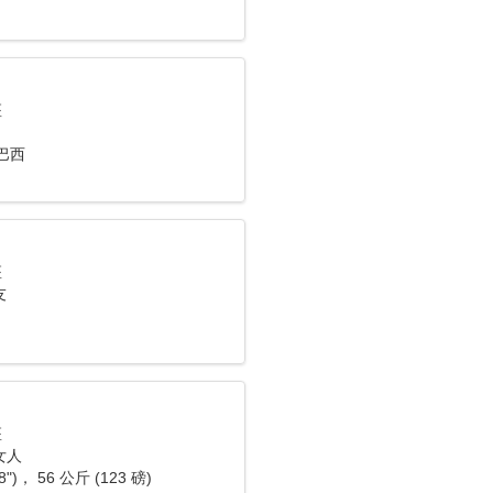
座
 巴西
座
友
座
女人
8")， 56 公斤 (123 磅)