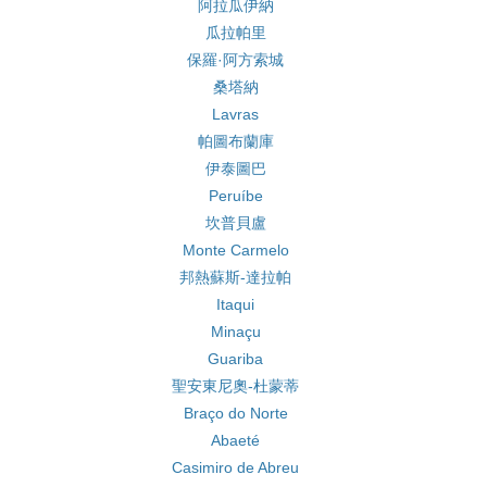
阿拉瓜伊納
瓜拉帕里
保羅·阿方索城
桑塔納
Lavras
帕圖布蘭庫
伊泰圖巴
Peruíbe
坎普貝盧
Monte Carmelo
邦熱蘇斯-達拉帕
Itaqui
Minaçu
Guariba
聖安東尼奧-杜蒙蒂
Braço do Norte
Abaeté
Casimiro de Abreu