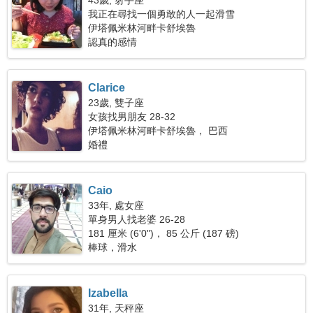
43歲, 射手座
我正在尋找一個勇敢的人一起滑雪
伊塔佩米林河畔卡舒埃魯
認真的感情
Clarice
23歲, 雙子座
女孩找男朋友 28-32
伊塔佩米林河畔卡舒埃魯， 巴西
婚禮
Caio
33年, 處女座
單身男人找老婆 26-28
181 厘米 (6'0")， 85 公斤 (187 磅)
棒球，滑水
Izabella
31年, 天秤座