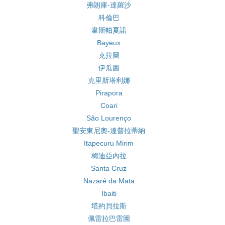
弗朗庫-達羅沙
科倫巴
韋斯帕夏諾
Bayeux
克拉圖
伊瓜圖
克里斯塔利娜
Pirapora
Coari
São Lourenço
聖安東尼奧-達普拉蒂納
Itapecuru Mirim
梅迪亞內拉
Santa Cruz
Nazaré da Mata
Ibaiti
塔約貝拉斯
佩雷拉巴雷圖