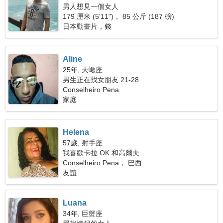
男人想見一個女人
179 厘米 (5'11")， 85 公斤 (187 磅)
日本動畫片，錢
Aline
25年, 天蠍座
男生正在找女朋友 21-28
Conselheiro Pena
家庭
Helena
57歲, 射手座
我喜歡卡拉 OK 和高爾夫
Conselheiro Pena， 巴西
友誼
Luana
34年, 巨蟹座