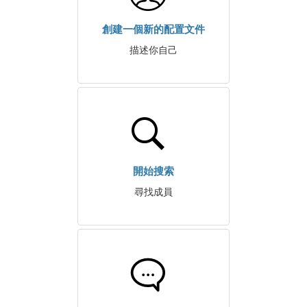
創建一個新的配置文件
描述你自己
開始搜索
尋找成員