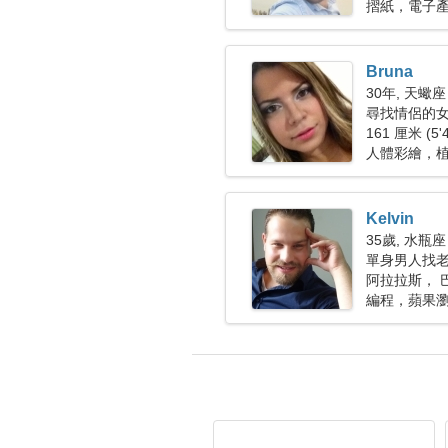
摺紙，電子
Bruna
30年, 天蠍座
尋找情侶的女人
161 厘米 (5'
人體彩繪，
Kelvin
35歲, 水瓶座
單身男人找
阿拉拉斯， 
編程，蘋果