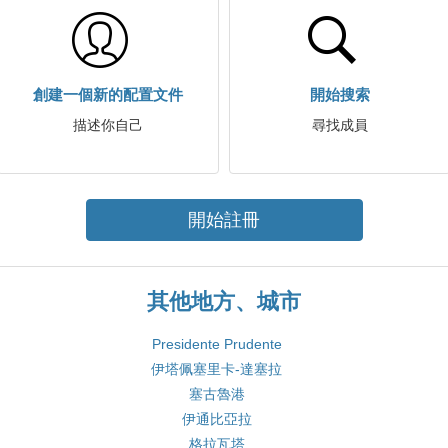
創建一個新的配置文件
開始搜索
描述你自己
尋找成員
開始註冊
其他地方、城市
Presidente Prudente
伊塔佩塞里卡-達塞拉
塞古魯港
伊通比亞拉
格拉瓦塔