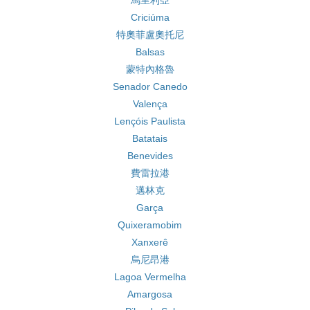
馬里利亞
Criciúma
特奧菲盧奧托尼
Balsas
蒙特內格魯
Senador Canedo
Valença
Lençóis Paulista
Batatais
Benevides
費雷拉港
邁林克
Garça
Quixeramobim
Xanxerê
烏尼昂港
Lagoa Vermelha
Amargosa