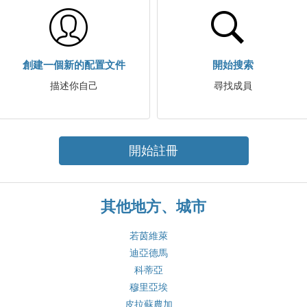
創建一個新的配置文件
開始搜索
描述你自己
尋找成員
開始註冊
其他地方、城市
若茵維萊
迪亞德馬
科蒂亞
穆里亞埃
皮拉蘇農加