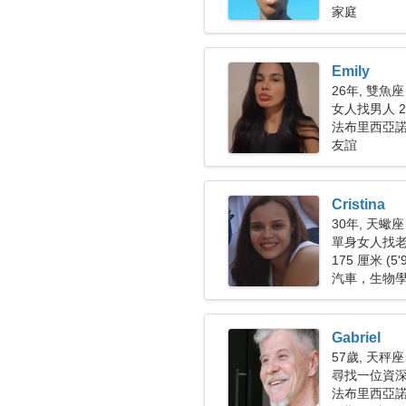
家庭
Emily
26年, 雙魚座
女人找男人 28
法布里西亞
友誼
Cristina
30年, 天蠍座
單身女人找老公
175 厘米 (5'
汽車，生物
Gabriel
57歲, 天秤座
尋找一位資
法布里西亞諾