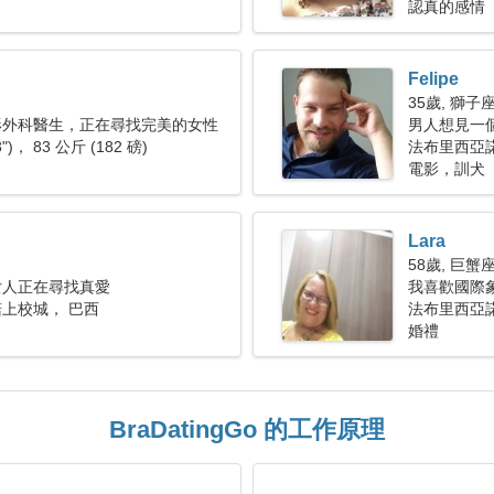
認真的感情
Felipe
35歲, 獅子
形外科醫生，正在尋找完美的女性
男人想見一
3")， 83 公斤 (182 磅)
法布里西亞
電影，訓犬
Lara
58歲, 巨蟹
女人正在尋找真愛
我喜歡國際
上校城， 巴西
法布里西亞
婚禮
BraDatingGo 的工作原理