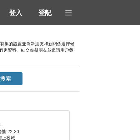
登入
登記
許多有趣的設置並為新朋友和新關係選擇候
有趣資料。結交虛擬朋友並邀請用戶參
座
 22-30
諾上校城