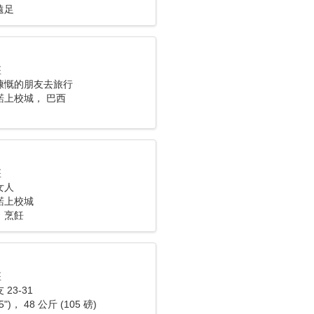
遠足
座
慷慨的朋友去旅行
諾上校城， 巴西
座
女人
諾上校城
，烹飪
座
23-31
5")， 48 公斤 (105 磅)