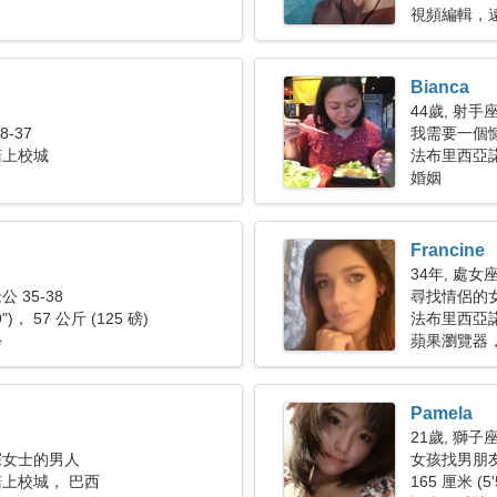
視頻編輯，
Bianca
44歲, 射手
-37
我需要一個
諾上校城
法布里西亞
婚姻
Francine
34年, 處女
 35-38
尋找情侶的
9")， 57 公斤 (125 磅)
法布里西亞
學
蘋果瀏覽器
Pamela
21歲, 獅子
深女士的男人
女孩找男朋友 
上校城， 巴西
165 厘米 (5'