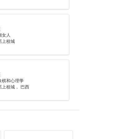
座
個女人
諾上校城
座
象棋和心理學
諾上校城， 巴西