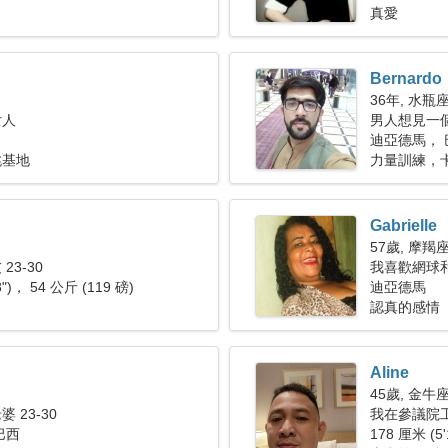
真愛
Bernardo
36年, 水瓶
女人
男人想見一
迪亞德馬， 
跳基地
力量訓練，
Gabrielle
57歲, 摩羯
23-30
我喜歡網球
8")， 54 公斤 (119 磅)
迪亞德馬
認真的感情
Aline
45歲, 金牛
 23-30
我在參議院
巴西
178 厘米 (5'