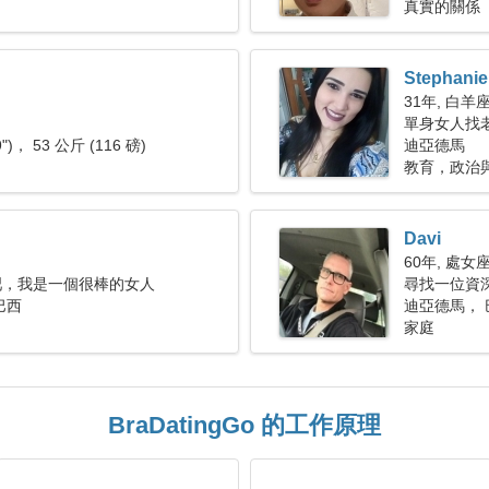
真實的關係
Stephanie
31年, 白羊
單身女人找老公
9")， 53 公斤 (116 磅)
迪亞德馬
教育，政治
Davi
60年, 處女
吧，我是一個很棒的女人
尋找一位資深
巴西
迪亞德馬， 
家庭
BraDatingGo 的工作原理