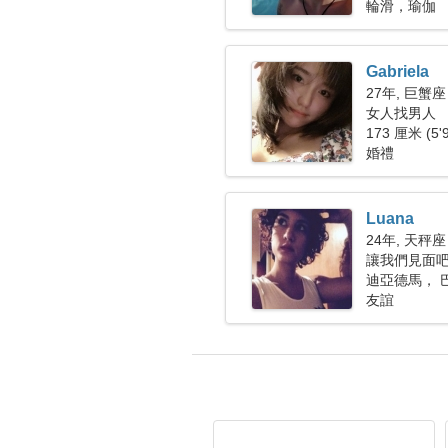
輪滑，瑜伽
Gabriela
27年, 巨蟹座
女人找男人
173 厘米 (5'
婚禮
Luana
24年, 天秤座
讓我們見面
迪亞德馬， 
友誼