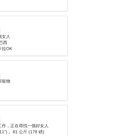
座
個女人
巴西
卡拉OK
座
和寵物
座
工作，正在尋找一個好女人
11")， 81 公斤 (178 磅)