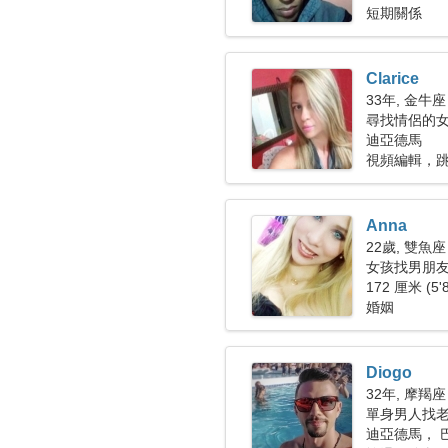
短期關係
Clarice
33年, 金牛座
尋找情侶的
迪亞德馬
視頻編輯，
Anna
22歲, 雙魚座
女孩找男朋友 
172 厘米 (5'
婚姻
Diogo
32年, 摩羯座
單身男人找老婆
迪亞德馬， 