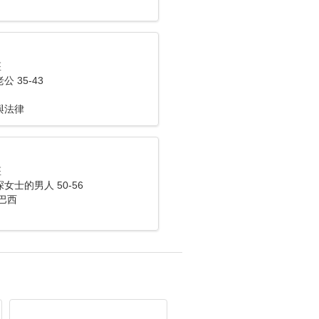
座
 35-43
與法律
座
女士的男人 50-56
巴西