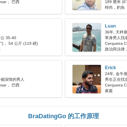
César， 巴西
189 厘米 (6'
時尚，釣魚
Luan
36年, 天秤
 35-40
單身男人找老婆
7")， 54 公斤 (119 磅)
Cerqueira C
球
政治與法律
Erick
24年, 金牛
一個深情的男人
男生正在找
César， 巴西
Cerqueira
家庭
BraDatingGo 的工作原理