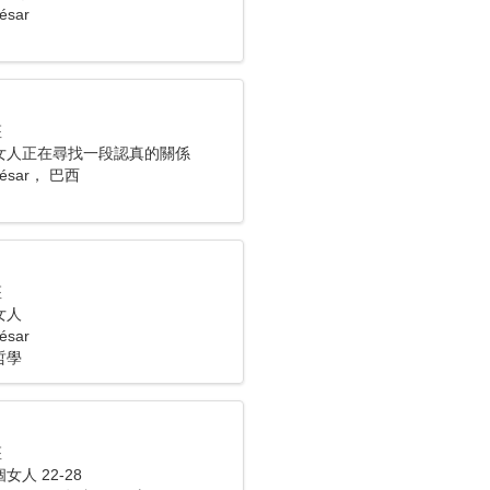
ésar
座
女人正在尋找一段認真的關係
 César， 巴西
座
女人
ésar
哲學
座
人 22-28