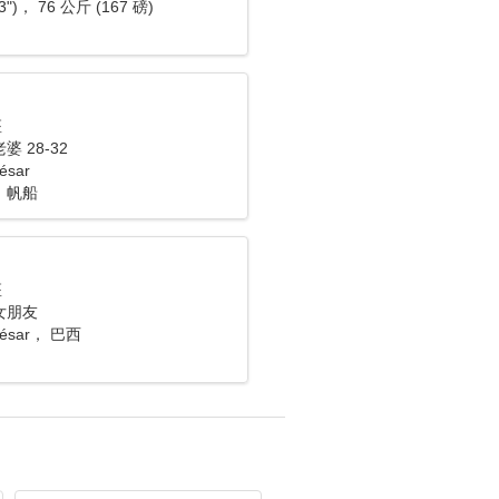
3")， 76 公斤 (167 磅)
座
 28-32
ésar
，帆船
座
女朋友
 César， 巴西