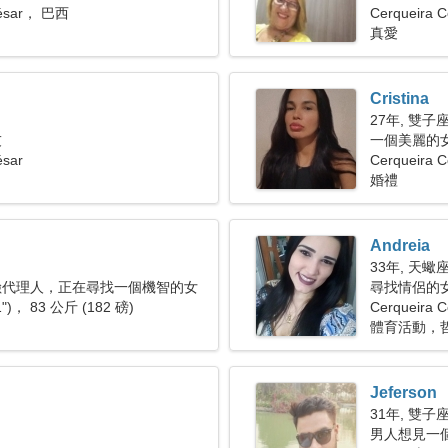
César， 巴西
Cerqueira C
真愛
Cristina
27年, 雙子
友
一個美麗的
ésar
Cerqueira
婚禮
Andreia
33年, 天蠍
險代理人，正在尋找一個機智的女
尋找情侶的
1")， 83 公斤 (182 磅)
Cerqueira C
體育活動，
Jeferson
31年, 雙子
男人想見一個女