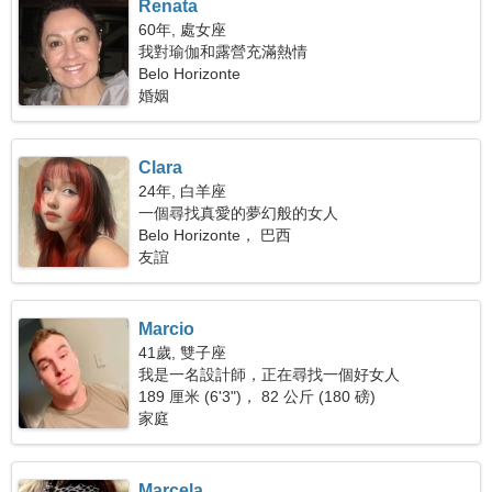
Renata
60年, 處女座
我對瑜伽和露營充滿熱情
Belo Horizonte
婚姻
Clara
24年, 白羊座
一個尋找真愛的夢幻般的女人
Belo Horizonte， 巴西
友誼
Marcio
41歲, 雙子座
我是一名設計師，正在尋找一個好女人
189 厘米 (6'3")， 82 公斤 (180 磅)
家庭
Marcela