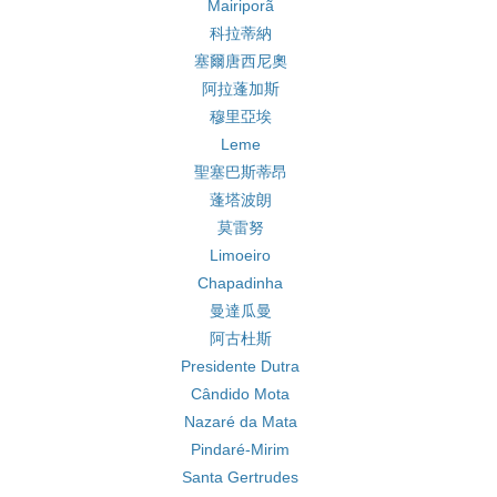
Mairiporã
科拉蒂納
塞爾唐西尼奧
阿拉蓬加斯
穆里亞埃
Leme
聖塞巴斯蒂昂
蓬塔波朗
莫雷努
Limoeiro
Chapadinha
曼達瓜曼
阿古杜斯
Presidente Dutra
Cândido Mota
Nazaré da Mata
Pindaré-Mirim
Santa Gertrudes