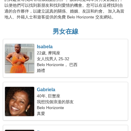
以便他們可以找到新朋友和找到愛情的機會。您可以在這裡找到合
適的合作夥伴，以建立認真的關係、婚姻、友誼和約會。 加入為當
地人、外籍人士和遊客提供的免費 Belo Horizonte 交友網站。
男女在線
Isabela
22歲, 摩羯座
女人找男人 25-32
Belo Horizonte， 巴西
婚禮
Gabriela
40年, 巨蟹座
我想找個浪漫的朋友
Belo Horizonte
真愛