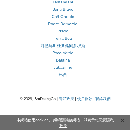
Tamandaré
Buriti Bravo
Chã Grande
Padre Bernardo
Prado
Terra Boa
邦熱蘇斯杜斯佩爾多埃斯
Poço Verde
Batalha
Jataizinho
巴西
© 2026, BraDatingGo |
隱私政策
|
使用條款
|
聯絡我們
本網站使用cookies。 繼續瀏覽該網站，即表示您同意
隱私
政策
。