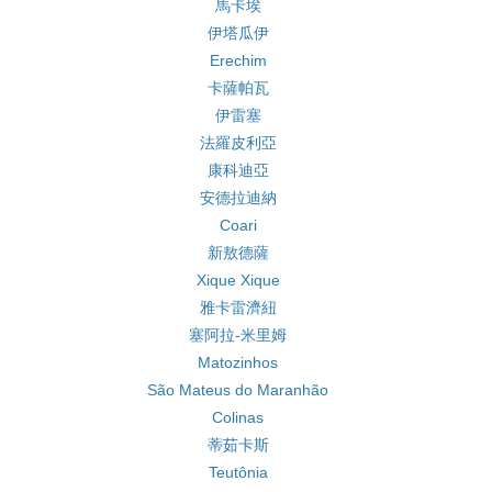
馬卡埃
伊塔瓜伊
Erechim
卡薩帕瓦
伊雷塞
法羅皮利亞
康科迪亞
安德拉迪納
Coari
新敖德薩
Xique Xique
雅卡雷濟紐
塞阿拉-米里姆
Matozinhos
São Mateus do Maranhão
Colinas
蒂茹卡斯
Teutônia