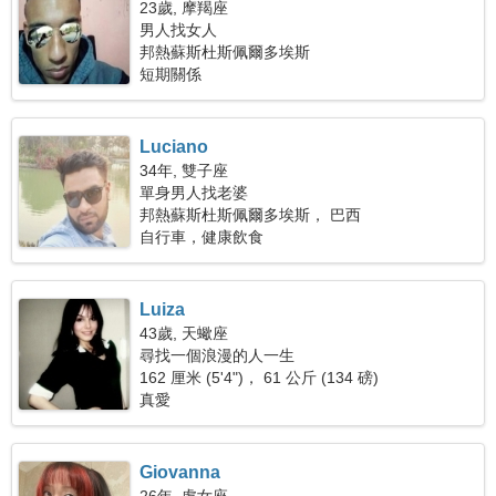
23歲, 摩羯座
男人找女人
邦熱蘇斯杜斯佩爾多埃斯
短期關係
Luciano
34年, 雙子座
單身男人找老婆
邦熱蘇斯杜斯佩爾多埃斯， 巴西
自行車，健康飲食
Luiza
43歲, 天蠍座
尋找一個浪漫的人一生
162 厘米 (5'4")， 61 公斤 (134 磅)
真愛
Giovanna