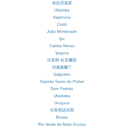
加拉尼溫斯
Ubatuba
Itaperuna
Codó
João Monlevade
Ijuí
Caldas Novas
Ipojuca
坎普斯-杜若爾當
貝盧雅爾丁
Salgueiro
Espírito Santo do Pinhal
Dom Pedrito
Ubaitaba
Uruçuca
坎普斯諾武斯
Brotas
Rio Verde de Mato Grosso