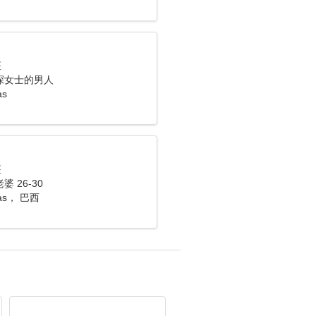
座
深女士的男人
as
座
 26-30
vas， 巴西