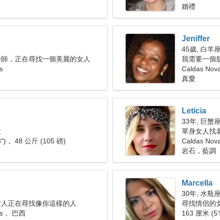
婚禮
Jeniffer
45歲, 白羊
醉師，正在尋找一個美麗的女人
我需要一個
s
Caldas No
真愛
Leticia
33年, 巨蟹
友
單身女人找
8")， 48 公斤 (105 磅)
Caldas Nov
岩石，藍調
Marcella
30年, 水瓶
女人正在尋找像你這樣的人
尋找情侶的女人
vas， 巴西
163 厘米 (5'