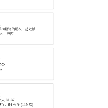
座
肌肉發達的朋友一起做飯
vas， 巴西
座
老公
as
座
 31-37
5")， 54 公斤 (119 磅)