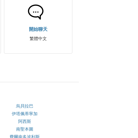
開始聊天
繁體中文
烏貝拉巴
伊塔佩蒂寧加
阿西斯
南聖本圖
費爾南多波利斯