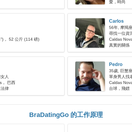
愛，時尚
Carlos
56年, 摩羯
尋找一位資
4")， 52 公斤 (114 磅)
Caldas Nov
真實的關係
Pedro
35歲, 巨蟹
個女人
單身男人找老婆
vas， 巴西
Caldas No
與法律
台球，飛鏢
BraDatingGo 的工作原理