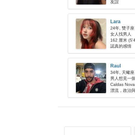
友誼
Lara
24年, 雙子座
女人找男人
162 厘米 (5'
認真的感情
Raul
34年, 天蠍座
男人想見一
Caldas No
漂流，政治