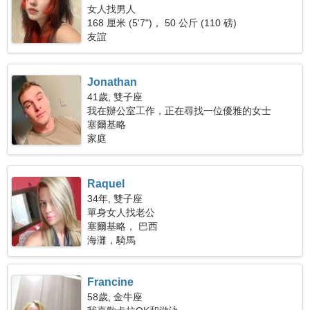
女人找男人
168 厘米 (5'7")， 50 公斤 (110 磅)
友誼
Jonathan
41歲, 雙子座
我在辦公室工作，正在尋找一位優雅的女士
塞爾基略
家庭
Raquel
34年, 雙子座
單身女人找老公
塞爾基略， 巴西
海灘，騎馬
Francine
58歲, 金牛座