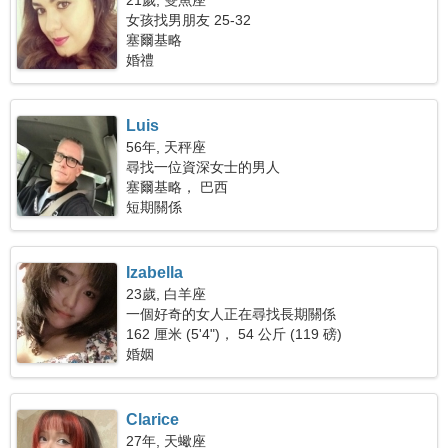
21歲, 雙魚座
女孩找男朋友 25-32
塞爾基略
婚禮
Luis
56年, 天秤座
尋找一位資深女士的男人
塞爾基略， 巴西
短期關係
Izabella
23歲, 白羊座
一個好奇的女人正在尋找長期關係
162 厘米 (5'4")， 54 公斤 (119 磅)
婚姻
Clarice
27年, 天蠍座