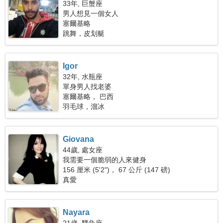
33年, 巨蟹座
男人想見一個女人
塞爾基略
跳舞，皮划艇
Igor
32年, 水瓶座
單身男人找老婆
塞爾基略， 巴西
羽毛球，溜冰
Giovana
44歲, 處女座
我需要一個脆弱的人來健身
156 厘米 (5'2")， 67 公斤 (147 磅)
真愛
Nayara