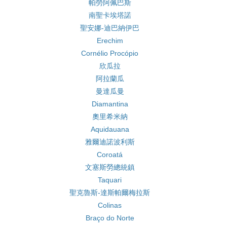
帕勞阿佩巴斯
南聖卡埃塔諾
聖安娜-迪巴納伊巴
Erechim
Cornélio Procópio
欣瓜拉
阿拉蘭瓜
曼達瓜曼
Diamantina
奧里希米納
Aquidauana
雅爾迪諾波利斯
Coroatá
文塞斯勞總統鎮
Taquari
聖克魯斯-達斯帕爾梅拉斯
Colinas
Braço do Norte