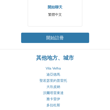
開始聊天
繁體中文
開始註冊
其他地方、城市
Vila Velha
迪亞德馬
聖若瑟里約普雷托
大坎皮納
沃爾塔雷東達
雅卡雷伊
多拉杜斯