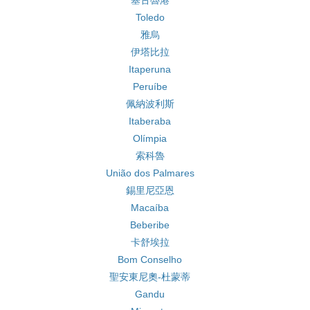
塞古魯港
Toledo
雅烏
伊塔比拉
Itaperuna
Peruíbe
佩納波利斯
Itaberaba
Olímpia
索科魯
União dos Palmares
錫里尼亞恩
Macaíba
Beberibe
卡舒埃拉
Bom Conselho
聖安東尼奧-杜蒙蒂
Gandu