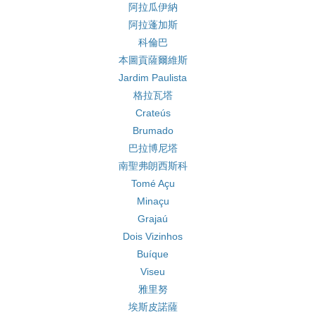
阿拉瓜伊納
阿拉蓬加斯
科倫巴
本圖貢薩爾維斯
Jardim Paulista
格拉瓦塔
Crateús
Brumado
巴拉博尼塔
南聖弗朗西斯科
Tomé Açu
Minaçu
Grajaú
Dois Vizinhos
Buíque
Viseu
雅里努
埃斯皮諾薩