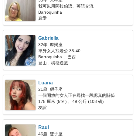
55年, 天秤座
我可以用阿拉伯語、英語交流
Barroquinha
真愛
Gabriella
32年, 摩羯座
單身女人找老公 35-40
Barroquinha， 巴西
登山，棋盤遊戲
Luana
21歲, 獅子座
一個開放的女人正在尋找一段認真的關係
175 厘米 (5'9")， 49 公斤 (108 磅)
友誼
Raul
46歲, 雙子座