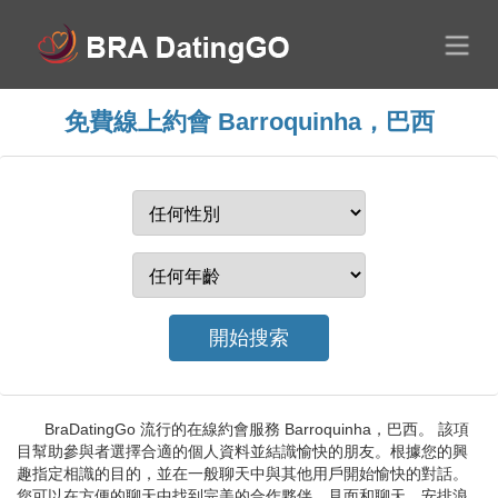
免費線上約會 Barroquinha，巴西
BraDatingGo 流行的在線約會服務 Barroquinha，巴西。 該項
目幫助參與者選擇合適的個人資料並結識愉快的朋友。根據您的興
趣指定相識的目的，並在一般聊天中與其他用戶開始愉快的對話。
您可以在方便的聊天中找到完美的合作夥伴、見面和聊天。安排浪