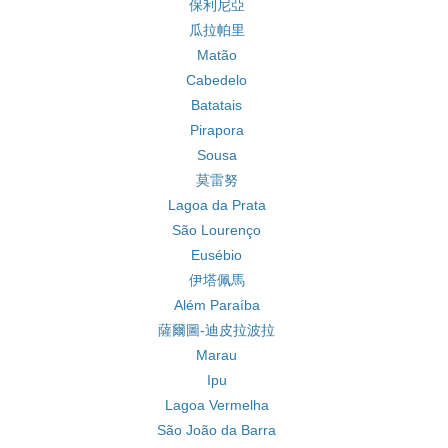
保利尼亞
瓜拉帕里
Matão
Cabedelo
Batatais
Pirapora
Sousa
莫雷努
Lagoa da Prata
São Lourenço
Eusébio
伊塔佩馬
Além Paraíba
薩爾圖-迪皮拉波拉
Marau
Ipu
Lagoa Vermelha
São João da Barra