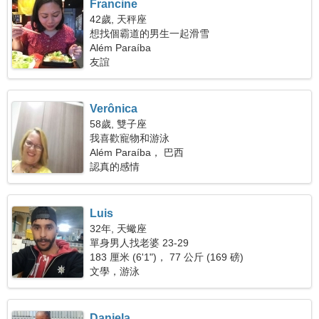
Francine
42歲, 天秤座
想找個霸道的男生一起滑雪
Além Paraíba
友誼
Verônica
58歲, 雙子座
我喜歡寵物和游泳
Além Paraíba， 巴西
認真的感情
Luis
32年, 天蠍座
單身男人找老婆 23-29
183 厘米 (6'1")， 77 公斤 (169 磅)
文學，游泳
Daniela