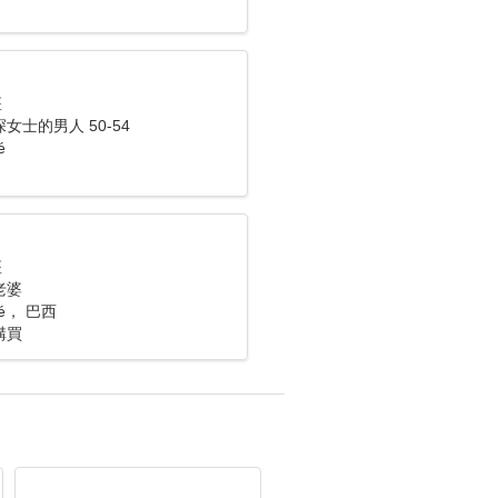
座
女士的男人 50-54
é
座
老婆
mé， 巴西
購買