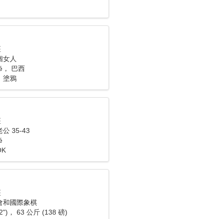
座
個女人
mé， 巴西
，塗鴉
座
 35-43
é
K
座
會和國際象棋
2")， 63 公斤 (138 磅)