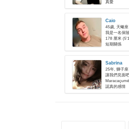
真愛
Caio
45歲, 天蠍座
我是一名保
人
178 厘米 (5'
短期關係
Sabrina
25年, 獅子座
讓我們見面
Maracaçu
認真的感情