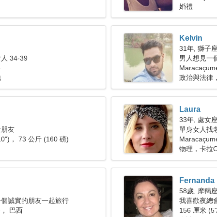
婚禮
Kelvin
31年, 獅子
 34-39
男人想見一
é
Maracaçu
地
政治與法律
Laura
33年, 處女
女朋友
單身女人找老公
10")， 73 公斤 (160 磅)
Maracaçum
物理，卡拉O
Fernanda
58歲, 摩羯
一個誠實的朋友一起旅行
我喜歡夜總
mé， 巴西
156 厘米 (5'