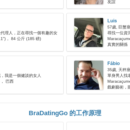
友誼
Luis
57歲, 巨蟹
險代理人，正在尋找一個有趣的女
尋找一位資深
11")， 84 公斤 (185 磅)
Maracaçum
真實的關係
Fábio
35歲, 天秤
吧，我是一個健談的女人
單身男人找
mé， 巴西
Maracaçu
戲劇藝術，
BraDatingGo 的工作原理