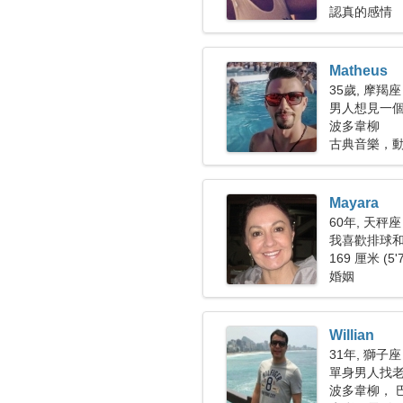
認真的感情
Matheus
35歲, 摩羯座
男人想見一個女
波多韋柳
古典音樂，
Mayara
60年, 天秤座
我喜歡排球
169 厘米 (5'
婚姻
Willian
31年, 獅子座
單身男人找
波多韋柳， 