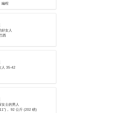
，編程
座
的好女人
巴西
座
 35-42
座
深女士的男人
11")， 92 公斤 (202 磅)