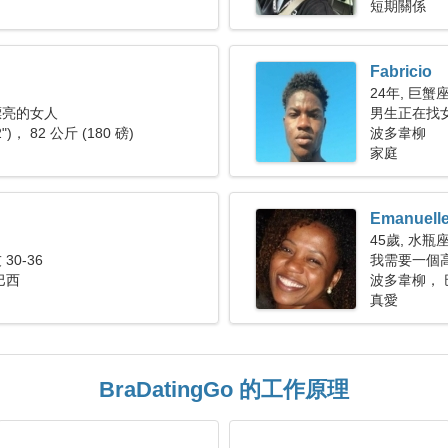
短期關係
Fabricio
24年, 巨蟹
漂亮的女人
男生正在找女朋
2")， 82 公斤 (180 磅)
波多韋柳
家庭
Emanuell
45歲, 水瓶
30-36
我需要一個
巴西
波多韋柳， 
真愛
BraDatingGo 的工作原理