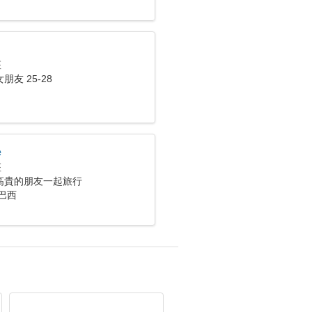
座
友 25-28
e
座
高貴的朋友一起旅行
巴西