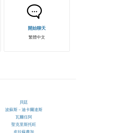
開始聊天
繁體中文
貝廷
波蘇斯－迪卡爾達斯
瓦爾任阿
聖克里斯托旺
皮拉蘇農加