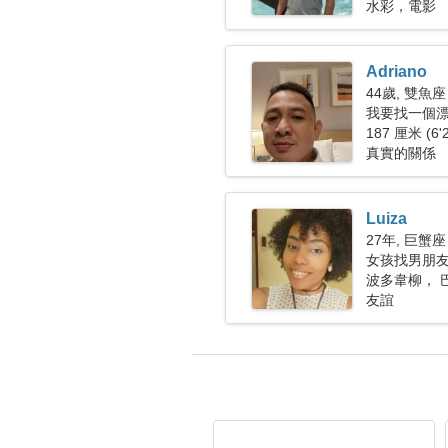
水彩，電影
Adriano
44歲, 雙魚座
我要找一個
187 厘米 (6'
真實的關係
Luiza
27年, 巨蟹座
女孩找男朋友 
波多韋柳， 
友誼