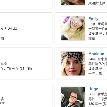
政治與法律
Emily
22歲, 摩羯
人 24-33
一個適合你
波多韋柳， 
動物
婚禮
Monique
34年, 金牛
和健身
尋找情侶的女人
7")， 70 公斤 (154 磅)
波多韋柳
手球，錢
Hugo
56年, 射手
老婆
尋找一位資
巴西
180 厘米 (5'