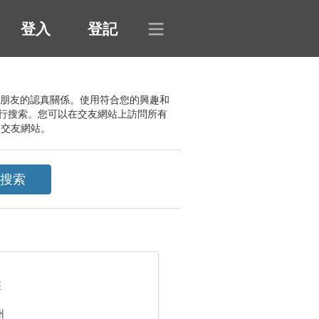
登入
登記
，與朋友的認真關係。使用符合您的興趣和
行搜索。您可以在交友網站上訪問所有
州交友網站。
座
州