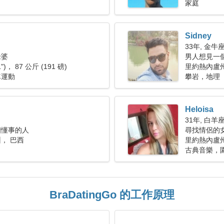
家庭
Sidney
33年, 金牛
老婆
男人想見一個女
1")， 87 公斤 (191 磅)
里約熱內盧
車運動
攀岩，地理
Heloisa
31年, 白羊
個懂事的人
尋找情侶的女人
， 巴西
里約熱內盧州
古典音樂，
BraDatingGo 的工作原理