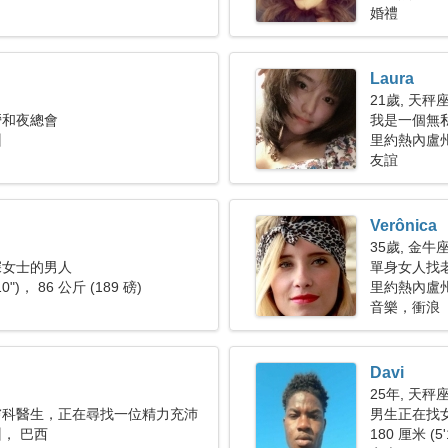
婚禮
Laura
21歲, 天秤
營和夜總會
我是一個無
州
里約熱內盧州
友誼
Verônica
35歲, 金牛
深女士的男人
單身女人找老公
10")， 86 公斤 (189 磅)
里約熱內盧
音樂，衝浪
Davi
25年, 天秤
膚科醫生，正在尋找一位精力充沛
男生正在找女朋
， 巴西
180 厘米 (5'