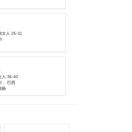
座
人 26-31
州
座
 36-40
， 巴西
園藝