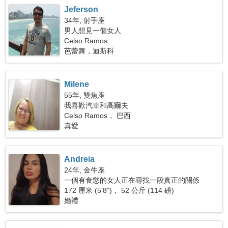
Jeferson
34年, 射手座
男人想見一個女人
Celso Ramos
芭蕾舞，迪斯科
Milene
55年, 雙魚座
我喜歡汽車和高爾夫
Celso Ramos， 巴西
真愛
Andreia
24年, 金牛座
一個有食慾的女人正在尋找一段真正的關係
172 厘米 (5'8")， 52 公斤 (114 磅)
婚禮