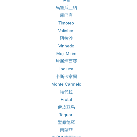
伊圖
烏魯瓜亞納
庫巴唐
Timóteo
Valinhos
阿拉沙
Vinhedo
Moji-Mirim
埃斯坦西亞
Ipojuca
卡斯卡韋爾
Monte Carmelo
維代拉
Frutal
伊皮亞烏
Taquari
聖佩德羅
南聖菲