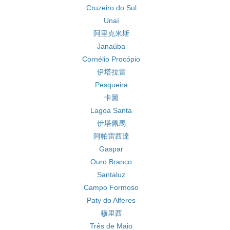
Cruzeiro do Sul
Unaí
阿里克米斯
Janaúba
Cornélio Procópio
伊塔拉雷
Pesqueira
卡圖
Lagoa Santa
伊塔佩馬
阿帕雷西達
Gaspar
Ouro Branco
Santaluz
Campo Formoso
Paty do Alferes
穆里西
Três de Maio