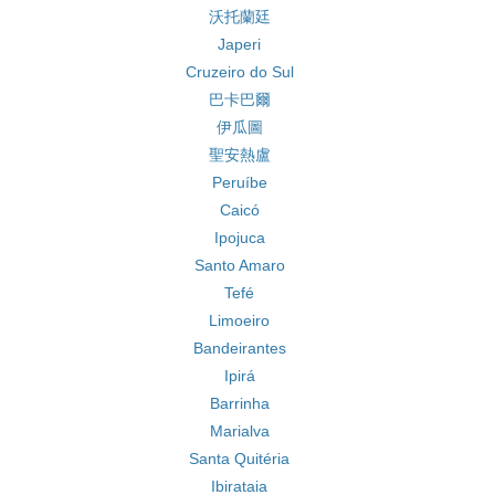
沃托蘭廷
Japeri
Cruzeiro do Sul
巴卡巴爾
伊瓜圖
聖安熱盧
Peruíbe
Caicó
Ipojuca
Santo Amaro
Tefé
Limoeiro
Bandeirantes
Ipirá
Barrinha
Marialva
Santa Quitéria
Ibirataia