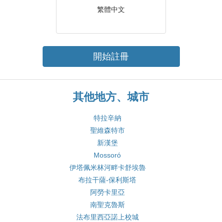
繁體中文
開始註冊
其他地方、城市
特拉辛納
聖維森特市
新漢堡
Mossoró
伊塔佩米林河畔卡舒埃魯
布拉干薩-保利斯塔
阿勞卡里亞
南聖克魯斯
法布里西亞諾上校城