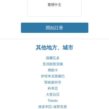
繁體中文
開始註冊
其他地方、城市
薩爾瓦多
里貝朗普雷圖
弗朗卡
伊塔夸克塞圖巴
聖維森特市
科蒂亞
大普拉亞
Toledo
維多利亞-迪聖安唐