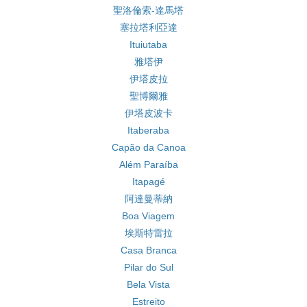
聖洛倫索-達馬塔
塞拉塔利亞達
Ituiutaba
雅塔伊
伊塔皮拉
聖博爾雅
伊塔皮波卡
Itaberaba
Capão da Canoa
Além Paraíba
Itapagé
阿達曼蒂納
Boa Viagem
埃斯特雷拉
Casa Branca
Pilar do Sul
Bela Vista
Estreito