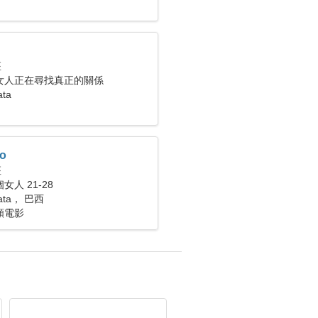
座
女人正在尋找真正的關係
ata
ro
座
人 21-28
Mata， 巴西
頻電影