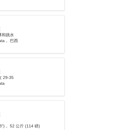
座
球和跳水
Mata， 巴西
座
29-35
ata
座
8")， 52 公斤 (114 磅)