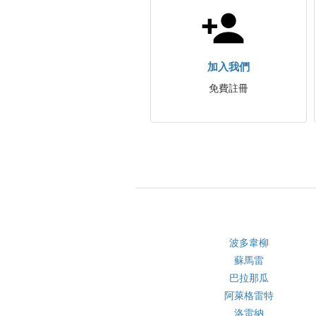
加入我們
免費註冊
波多韋柳
蘇馬雷
巴拉那瓜
阿萊格雷特
洛雷納