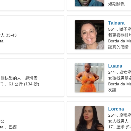
短期關係
Tainara
56年, 獅子
 33-43
我更喜歡排
ta
Borda da 
認真的感情
Luana
24年, 處女
一個快樂的人一起滑雪
女孩找男朋友 
7")， 61 公斤 (134 磅)
Borda da M
友誼
Lorena
25年, 摩羯
老公
女人找男人
Mata， 巴西
171 厘米 (5'