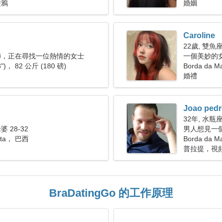
塗鴉
婚姻
Caroline
22歲, 雙魚
師，正在尋找一位熱情的女士
一個美妙的
3")， 82 公斤 (180 磅)
Borda da M
婚禮
Joao ped
32年, 水瓶
 28-32
男人想見一個女
Mata， 巴西
Borda da 
普拉提，視
BraDatingGo 的工作原理