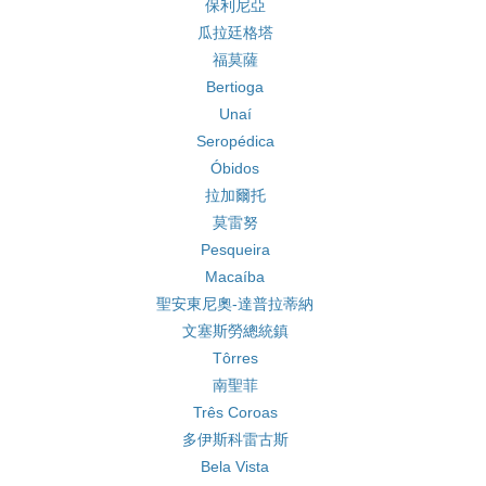
保利尼亞
瓜拉廷格塔
福莫薩
Bertioga
Unaí
Seropédica
Óbidos
拉加爾托
莫雷努
Pesqueira
Macaíba
聖安東尼奧-達普拉蒂納
文塞斯勞總統鎮
Tôrres
南聖菲
Três Coroas
多伊斯科雷古斯
Bela Vista