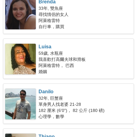
Brenda
33年, 雙魚座
尋找情侶的女人
阿萊格雷特
自行車，購買
Luisa
59歲, 水瓶座
我喜歡打高爾夫球和滑板
阿萊格雷特， 巴西
婚姻
Danilo
32年, 巨蟹座
單身男人找老婆 21-28
182 厘米 (6'0")， 82 公斤 (180 磅)
心理學，數學
Thiago