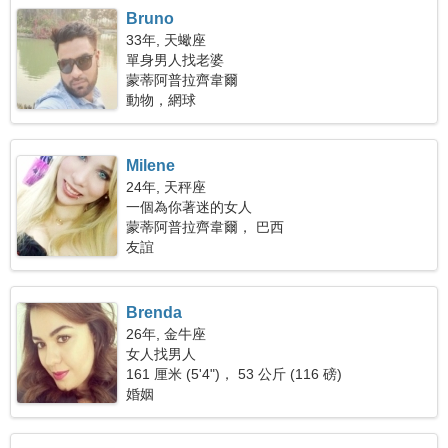
Bruno
33年, 天蠍座
單身男人找老婆
蒙蒂阿普拉齊韋爾
動物，網球
Milene
24年, 天秤座
一個為你著迷的女人
蒙蒂阿普拉齊韋爾， 巴西
友誼
Brenda
26年, 金牛座
女人找男人
161 厘米 (5'4")， 53 公斤 (116 磅)
婚姻