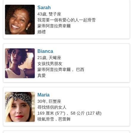
Sarah
43歲, 雙子座
我需要一個有愛心的人一起滑雪
蒙蒂阿普拉齊韋爾
婚禮
Bianca
21歲, 天蠍座
女孩找男朋友
蒙蒂阿普拉齊韋爾， 巴西
真愛
Maria
30年, 巨蟹座
尋找情侶的女人
169 厘米 (5'7")， 58 公斤 (127 磅)
噴氣滑雪，芭蕾舞