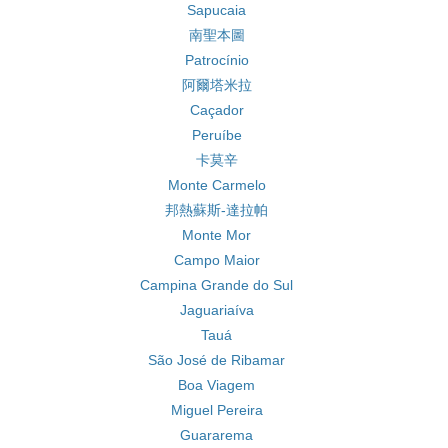
Sapucaia
南聖本圖
Patrocínio
阿爾塔米拉
Caçador
Peruíbe
卡莫辛
Monte Carmelo
邦熱蘇斯-達拉帕
Monte Mor
Campo Maior
Campina Grande do Sul
Jaguariaíva
Tauá
São José de Ribamar
Boa Viagem
Miguel Pereira
Guararema