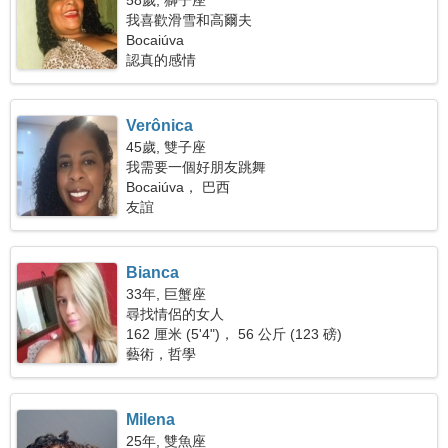
58歲, 獅子座
我喜歡滑雪和高爾夫
Bocaiúva
認真的感情
Verônica
45歲, 雙子座
我需要一個好朋友跳舞
Bocaiúva， 巴西
友誼
Bianca
33年, 巨蟹座
尋找情侶的女人
162 厘米 (5'4")， 56 公斤 (123 磅)
藝術，哲學
Milena
25年, 雙魚座