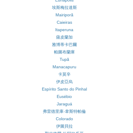
Eunapolis
埃斯梅拉達斯
Mairiporã
Caieiras
Itaperuna
薩皮蘭加
雅博蒂卡巴爾
帕圖布蘭庫
Tupã
Manacapuru
卡莫辛
伊皮亞烏
Espírito Santo do Pinhal
Eusébio
Jaraguá
弗雷德里庫-韋斯特帕倫
Colorado
伊圖貝拉