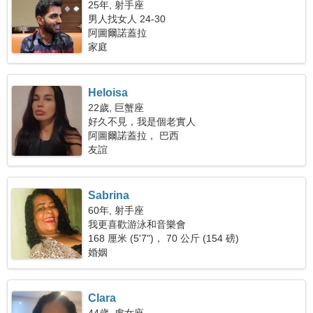
25年, 射手座
男人找女人 24-30
阿圖爾諾蓋拉
家庭
Heloisa
22歲, 巨蟹座
好久不見，我是個老實人
阿圖爾諾蓋拉， 巴西
友誼
Sabrina
60年, 射手座
我更喜歡游泳和音樂會
168 厘米 (5'7")， 70 公斤 (154 磅)
婚姻
Clara