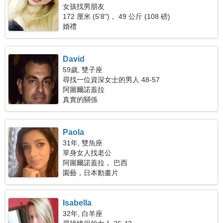
女孩找男朋友
172 厘米 (5'8")， 49 公斤 (108 磅)
婚禮
David
59歲, 雙子座
尋找一位資深女士的男人 48-57
阿圖爾諾蓋拉
真實的關係
Paola
31年, 雙魚座
單身女人找老公
阿圖爾諾蓋拉， 巴西
園藝，日本動畫片
Isabella
32年, 白羊座