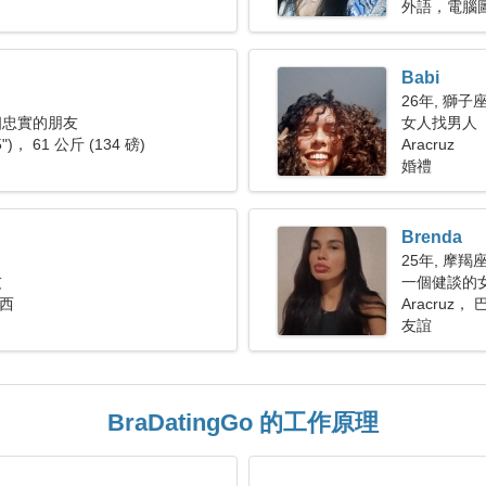
外語，電腦
Babi
26年, 獅子
個忠實的朋友
女人找男人
5")， 61 公斤 (134 磅)
Aracruz
婚禮
Brenda
25年, 摩羯
友
一個健談的
巴西
Aracruz， 
友誼
BraDatingGo 的工作原理