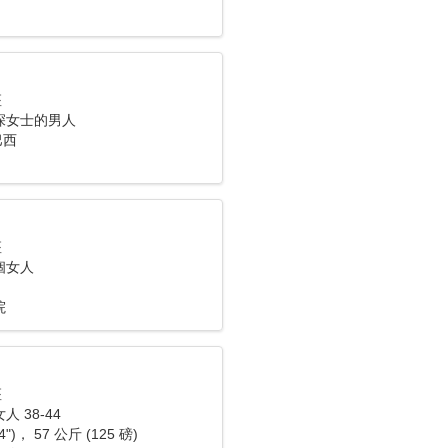
座
深女士的男人
巴西
座
個女人
院
座
 38-44
4")， 57 公斤 (125 磅)