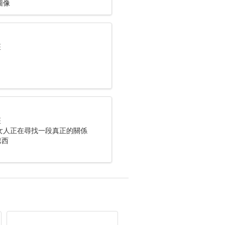
圖像
座
座
女人正在尋找一段真正的關係
巴西