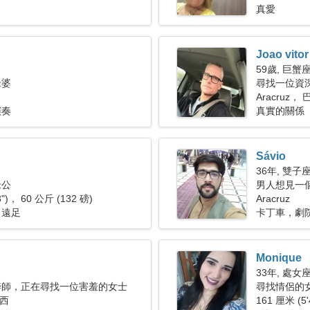
真愛
Joao vitor
59歲, 巨蟹
老婆
尋找一位資
Aracruz， 
演奏
真實的關係
Sávio
36年, 雙子
老公
男人想見一
3")， 60 公斤 (132 磅)
Aracruz
，遠足
卡丁車，劇
Monique
33年, 處女
醉師，正在尋找一位害羞的女士
尋找情侶的女人
巴西
161 厘米 (5'