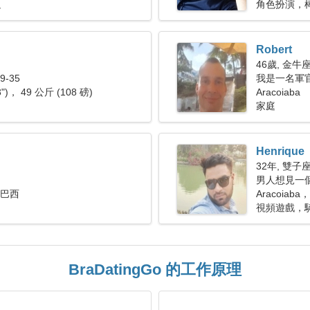
足
角色扮演，
Robert
46歲, 金牛
-35
我是一名軍
3")， 49 公斤 (108 磅)
Aracoiaba
家庭
Henrique
32年, 雙子
男人想見一個女
， 巴西
Aracoiaba
視頻遊戲，
BraDatingGo 的工作原理