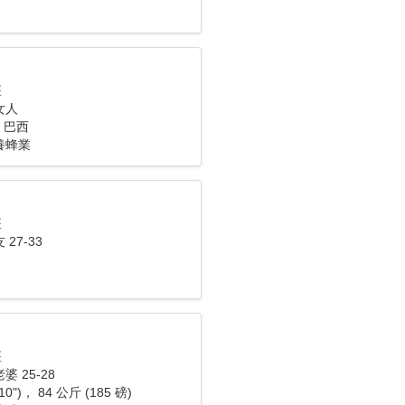
座
女人
， 巴西
養蜂業
座
27-33
座
 25-28
10")， 84 公斤 (185 磅)