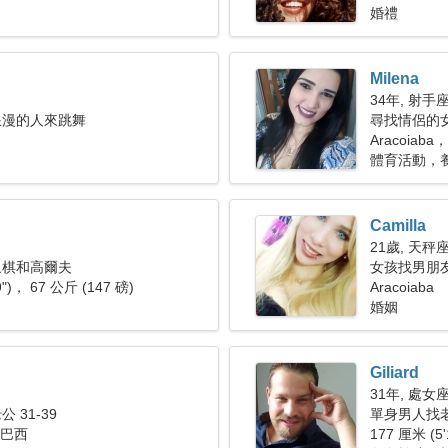
婚禮
Milena
34年, 射手
浪漫的人來跳舞
尋找情侶的
Aracoiaba
體育活動，
Camilla
21歲, 天秤
象棋和高爾夫
女孩找男朋友 
9")， 67 公斤 (147 磅)
Aracoiaba
婚姻
Giliard
31年, 處女
 31-39
單身男人找老婆
， 巴西
177 厘米 (5'