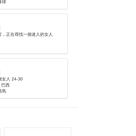
棒球
座
官，正在尋找一個迷人的女人
座
人 24-30
， 巴西
騎馬