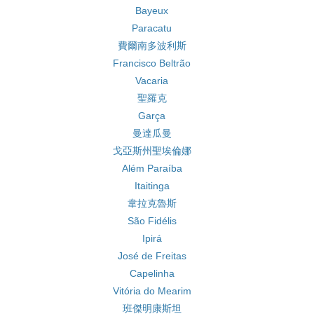
Bayeux
Paracatu
費爾南多波利斯
Francisco Beltrão
Vacaria
聖羅克
Garça
曼達瓜曼
戈亞斯州聖埃倫娜
Além Paraíba
Itaitinga
韋拉克魯斯
São Fidélis
Ipirá
José de Freitas
Capelinha
Vitória do Mearim
班傑明康斯坦