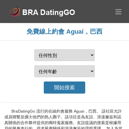
免費線上約會 Aguaí，巴西
BraDatingGo 流行的在線約會服務 Aguaí，巴西。 該社區允許
成員聯繫並擴大他們的熟人圈子。該項目是為友誼、浪漫邂逅和認
真關係的合作夥伴提供的獨特蒐索服務。友誼提議的搜索是根據用
戶的興趣進行的。尋求嚴肅關係和浪漫邂逅的理想選擇。 加入為當