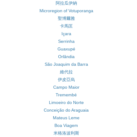
阿拉瓜伊納
Microregion of Votuporanga
聖博爾雅
卡馬匡
Içara
Serrinha
Guaxupé
Orlândia
São Joaquim da Barra
維代拉
伊皮亞烏
Campo Maior
Tremembé
Limoeiro do Norte
Conceição do Araguaia
Mateus Leme
Boa Viagem
米格洛波利斯