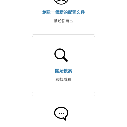
創建一個新的配置文件
描述你自己
開始搜索
尋找成員