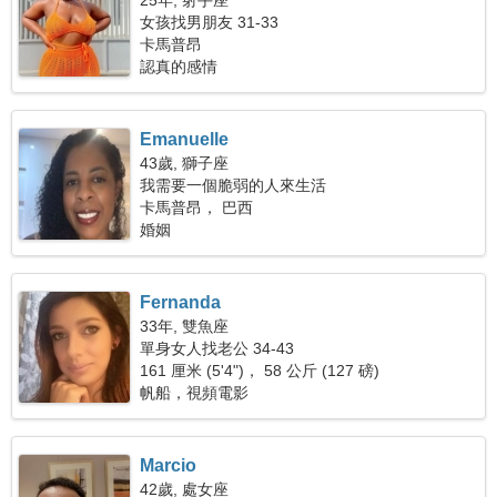
25年, 射手座
女孩找男朋友 31-33
卡馬普昂
認真的感情
Emanuelle
43歲, 獅子座
我需要一個脆弱的人來生活
卡馬普昂， 巴西
婚姻
Fernanda
33年, 雙魚座
單身女人找老公 34-43
161 厘米 (5'4")， 58 公斤 (127 磅)
帆船，視頻電影
Marcio
42歲, 處女座