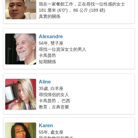
我在一家餐館工作，正在尋找一位性感的女士
181 厘米 (6'0")， 86 公斤 (189 磅)
真實的關係
Alexandre
56年, 雙子座
尋找一位資深女士的男人
卡馬普昂
短期關係
Aline
35歲, 白羊座
尋找情侶的女人
卡馬普昂， 巴西
教育，古典音樂
Karen
55年, 處女座