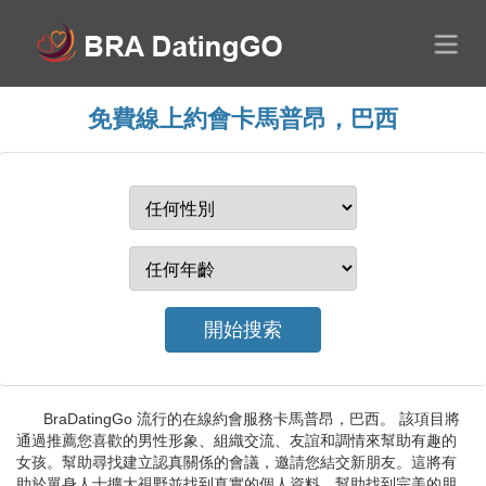
免費線上約會卡馬普昂，巴西
BraDatingGo 流行的在線約會服務卡馬普昂，巴西。 該項目將
通過推薦您喜歡的男性形象、組織交流、友誼和調情來幫助有趣的
女孩。幫助尋找建立認真關係的會議，邀請您結交新朋友。這將有
助於單身人士擴大視野並找到真實的個人資料。幫助找到完美的朋