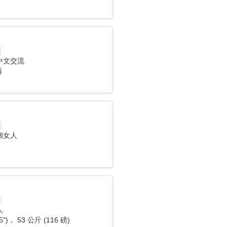
座
中文交流
西
座
個女人
座
人
5")， 53 公斤 (116 磅)