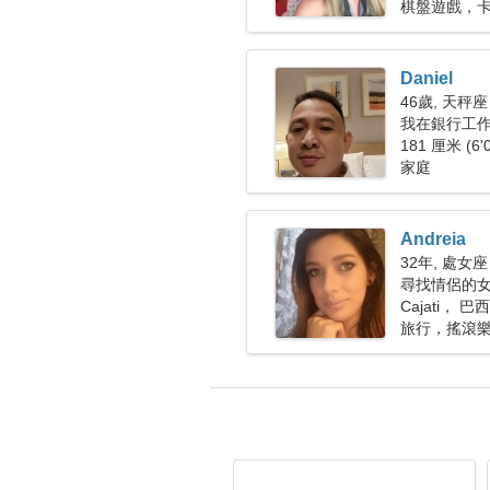
棋盤遊戲，卡
Daniel
46歲, 天秤座
我在銀行工
181 厘米 (6'
家庭
Andreia
32年, 處女座
尋找情侶的女人
Cajati， 巴西
旅行，搖滾