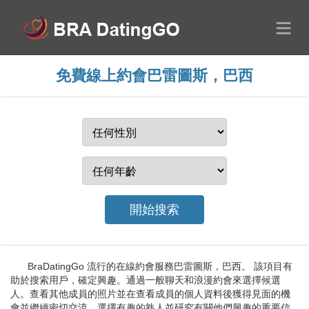
免費線上約會巴雷圖斯，巴西
BraDatingGo 流行的在線約會服務巴雷圖斯，巴西。 該項目有
助於搜索用戶，確定興趣。通過一般聊天和浪漫約會來選擇候選
人。查看其他成員的照片並在查看成員的個人資料後獲得見面的機
會並繼續密切交流。選擇有趣的熟人並研究有關他們興趣的重要信