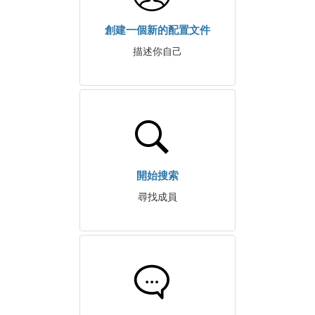
創建一個新的配置文件
描述你自己
開始搜索
尋找成員