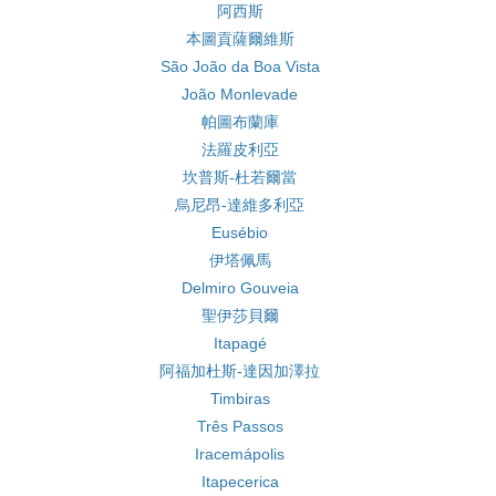
阿西斯
本圖貢薩爾維斯
São João da Boa Vista
João Monlevade
帕圖布蘭庫
法羅皮利亞
坎普斯-杜若爾當
烏尼昂-達維多利亞
Eusébio
伊塔佩馬
Delmiro Gouveia
聖伊莎貝爾
Itapagé
阿福加杜斯-達因加澤拉
Timbiras
Três Passos
Iracemápolis
Itapecerica