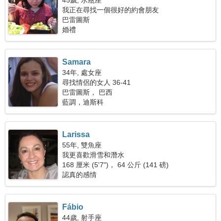
45歲, 水瓶座
我正在尋找一個很好的約會朋友
巴雷圖斯
婚禮
Samara
34年, 處女座
尋找情侶的女人 36-41
巴雷圖斯， 巴西
藍調，迪斯科
Larissa
55年, 雙魚座
我更喜歡滑雪和潛水
168 厘米 (5'7")， 64 公斤 (141 磅)
認真的感情
Fábio
44歲, 射手座