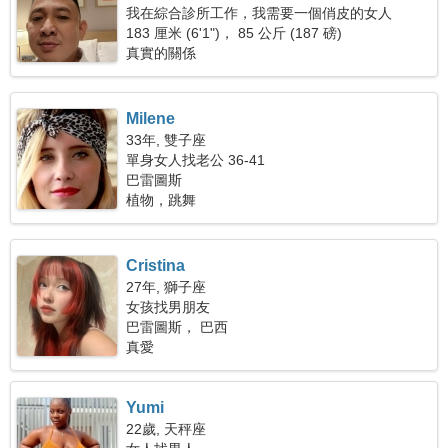
我在綜合診所工作，我需要一個俏皮的女人
183 厘米 (6'1")， 85 公斤 (187 磅)
真實的關係
Milene
33年, 雙子座
單身女人找老公 36-41
巴雷圖斯
植物，跳舞
Cristina
27年, 獅子座
女孩找男朋友
巴雷圖斯， 巴西
真愛
Yumi
22歲, 天秤座