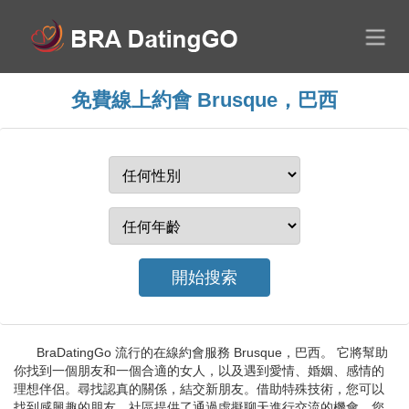
免費線上約會 Brusque，巴西
BraDatingGo 流行的在線約會服務 Brusque，巴西。 它將幫助
你找到一個朋友和一個合適的女人，以及遇到愛情、婚姻、感情的
理想伴侶。尋找認真的關係，結交新朋友。借助特殊技術，您可以
找到感興趣的朋友。社區提供了通過虛擬聊天進行交流的機會。您