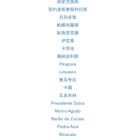
南聖克魯斯
里約達斯奧斯特拉斯
貝貝多魯
帕圖布蘭庫
歐魯普雷圖
伊雷塞
卡塔洛
佩納波利斯
Pirapora
Limoeiro
雅瓜夸拉
卡圖
瓜皮米林
Presidente Dutra
Morro Agudo
Barão de Cocais
Pedra Azul
Miracatu