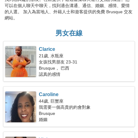
可以在個人聊天中聊天，找到適合溝通、通信、婚姻、感情、愛情
的人選。 加入為當地人、外籍人士和遊客提供的免費 Brusque 交友
網站。
男女在線
Clarice
21歲, 水瓶座
女孩找男朋友 23-31
Brusque， 巴西
認真的感情
Caroline
44歲, 巨蟹座
我需要一個高貴的約會對象
Brusque
婚姻