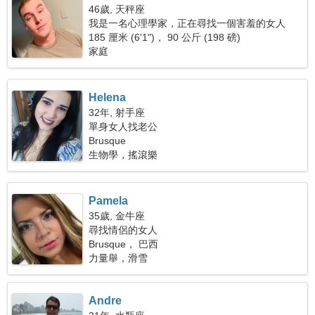
46歲, 天秤座
我是一名心理學家，正在尋找一個害羞的女人
185 厘米 (6'1")， 90 公斤 (198 磅)
家庭
Helena
32年, 射手座
單身女人找老公
Brusque
生物學，搖滾樂
Pamela
35歲, 金牛座
尋找情侶的女人
Brusque， 巴西
力量舉，滑雪
Andre