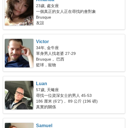
23歲, 處女座
一個真正的女人正在尋找約會對象
Brusque
友誼
Victor
34年, 金牛座
單身男人找老婆 27-29
Brusque， 巴西
籃球，寵物
Luan
57歲, 天蠍座
尋找一位資深女士的男人 45-53
186 厘米 (6'2")， 89 公斤 (196 磅)
真實的關係
Samuel